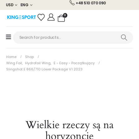
+48 510 070 090
USD
ENG
0
Home
Shop
Wing Foil
,
Hydrofoil Wing
,
E - Easy - Początkujący
Slingshot E 866/710 Lower Package V1 2023
Wielkie rzeczy są na
horyzoncie