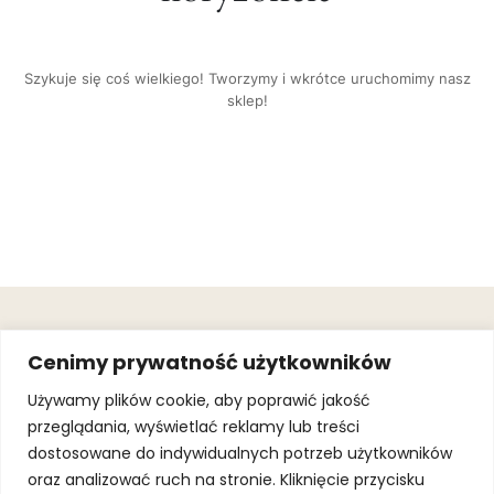
Szykuje się coś wielkiego! Tworzymy i wkrótce uruchomimy nasz
sklep!
OBSŁUGA
.
JOIN OUR
Cenimy prywatność użytkowników
KLIENTA
MAILING
.
LIST
KINGOFSPORT.PL
Gwarancja
Używamy plików cookie, aby poprawić jakość
+48 510 070
przeglądania, wyświetlać reklamy lub treści
SUBSCRI
090
SOLEC 81B LOK.
dostosowane do indywidualnych potrzeb użytkowników
By subscribing,
A66,
you agree to
oraz analizować ruch na stronie. Kliknięcie przycisku
WARSZAWA
our
Terms of