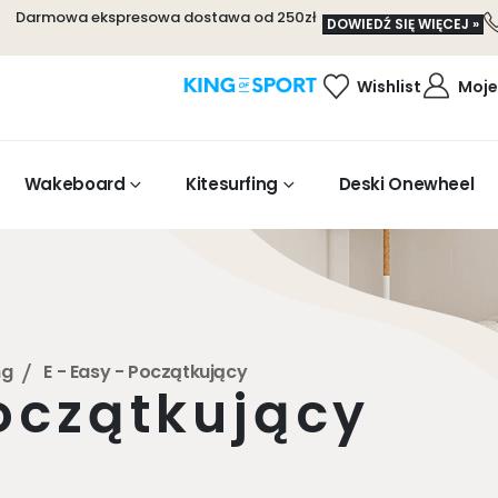
Darmowa ekspresowa dostawa od 250zł
DOWIEDŹ SIĘ WIĘCEJ »
Wishlist
Moje
Wakeboard
Kitesurfing
Deski Onewheel
ng
E - Easy - Początkujący
początkujący