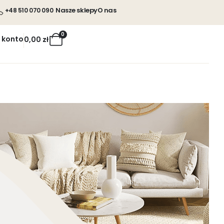
Nasze sklepy
O nas
+48 510 070 090
0
 konto
0,00
zł