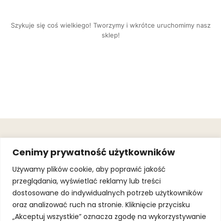
Szykuje się coś wielkiego! Tworzymy i wkrótce uruchomimy nasz
sklep!
OBSŁUGA
.
JOIN OUR
Cenimy prywatność użytkowników
KLIENTA
MAILING
.
LIST
KINGOFSPORT.PL
Gwarancja
Używamy plików cookie, aby poprawić jakość
+48 510 070
przeglądania, wyświetlać reklamy lub treści
SUBSCRI
090
SOLEC 81B LOK.
dostosowane do indywidualnych potrzeb użytkowników
By subscribing,
A66,
you agree to
oraz analizować ruch na stronie. Kliknięcie przycisku
WARSZAWA
our
Terms of
Use
and
Privacy
„Akceptuj wszystkie” oznacza zgodę na wykorzystywanie
Policy.