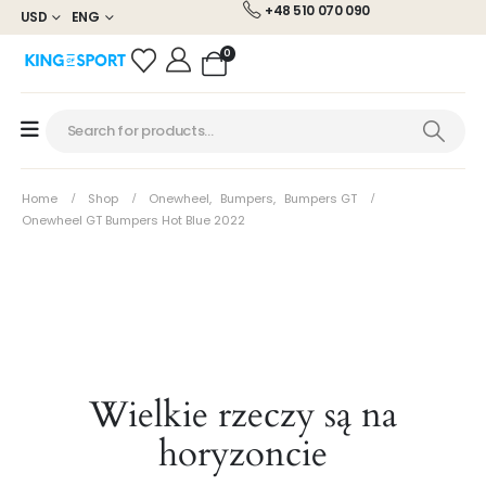
+48 510 070 090
USD
ENG
0
Home
Shop
Onewheel
,
Bumpers
,
Bumpers GT
Onewheel GT Bumpers Hot Blue 2022
Wielkie rzeczy są na
horyzoncie