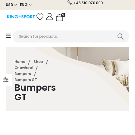
+48 510 070 090
USD
ENG
0
Home
Shop
Onewheel
Bumpers
Bumpers GT
Bumpers
GT