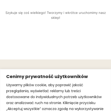
Szykuje się coś wielkiego! Tworzymy i wkrótce uruchomimy nasz
sklep!
OBSŁUGA
.
JOIN OUR
Cenimy prywatność użytkowników
KLIENTA
MAILING
.
LIST
KINGOFSPORT.PL
Gwarancja
Używamy plików cookie, aby poprawić jakość
+48 510 070
przeglądania, wyświetlać reklamy lub treści
SUBSCRI
090
SOLEC 81B LOK.
dostosowane do indywidualnych potrzeb użytkowników
By subscribing,
A66,
you agree to
oraz analizować ruch na stronie. Kliknięcie przycisku
WARSZAWA
our
Terms of
Use
and
Privacy
„Akceptuj wszystkie” oznacza zgodę na wykorzystywanie
Policy.