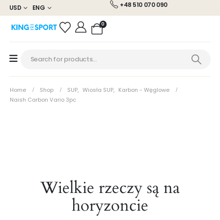
+48 510 070 090
USD
ENG
0
Home
Shop
SUP
,
Wiosła SUP
,
Karbon - Węglowe
Naish Carbon Vario 3pc
Wielkie rzeczy są na
horyzoncie