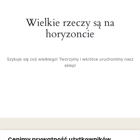
Wielkie rzeczy są na
horyzoncie
Szykuje się coś wielkiego! Tworzymy i wkrótce uruchomimy nasz
sklep!
OBSŁUGA
.
JOIN OUR
Cenimy prywatność użytkowników