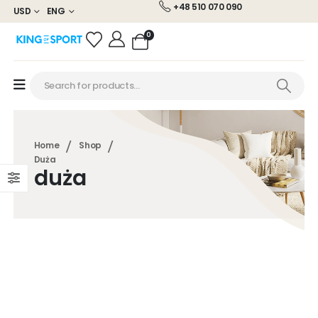
+48 510 070 090
USD
ENG
0
Home
Shop
Duża
duża