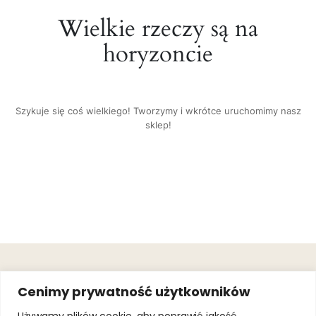
Wielkie rzeczy są na
horyzoncie
Szykuje się coś wielkiego! Tworzymy i wkrótce uruchomimy nasz
sklep!
OBSŁUGA
.
JOIN OUR
Cenimy prywatność użytkowników
KLIENTA
MAILING
.
LIST
KINGOFSPORT.PL
Gwarancja
Używamy plików cookie, aby poprawić jakość