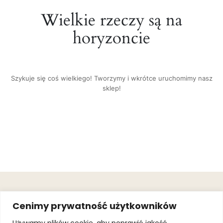
Wielkie rzeczy są na
horyzoncie
Szykuje się coś wielkiego! Tworzymy i wkrótce uruchomimy nasz
sklep!
OBSŁUGA
.
JOIN OUR
Cenimy prywatność użytkowników
KLIENTA
MAILING
.
LIST
KINGOFSPORT.PL
Gwarancja
Używamy plików cookie, aby poprawić jakość