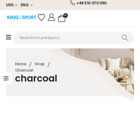
+48 510 070 090
USD
ENG
0
Home
Shop
Charcoal
charcoal