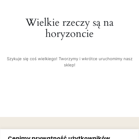
Wielkie rzeczy są na
horyzoncie
Szykuje się coś wielkiego! Tworzymy i wkrótce uruchomimy nasz
sklep!
OBSŁUGA
.
JOIN OUR
Cenimy prywatność użytkowników