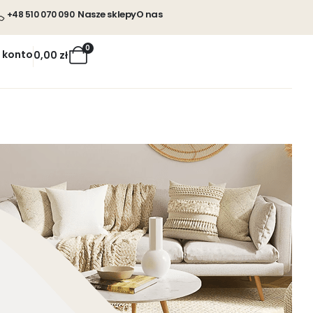
Nasze sklepy
O nas
+48 510 070 090
0
 konto
0,00
zł