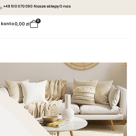
Nasze sklepy
O nas
+48 510 070 090
0
 konto
0,00
zł