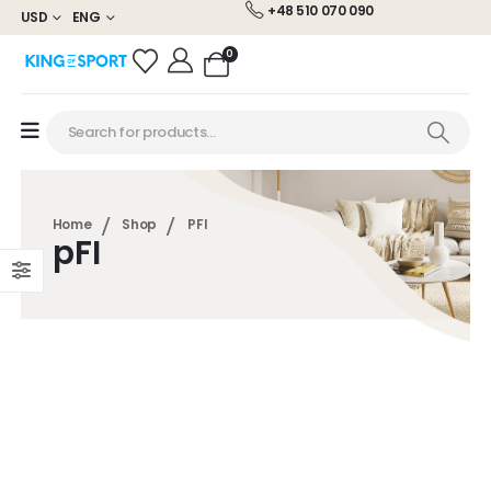
+48 510 070 090
USD
ENG
0
Home
Shop
PFI
pFI