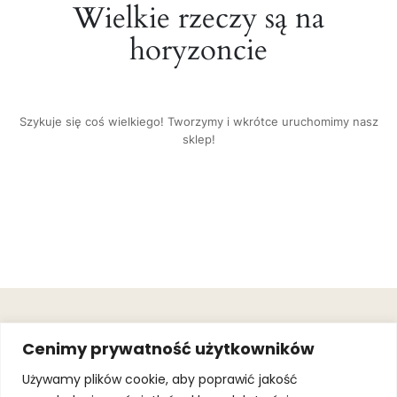
Wielkie rzeczy są na
horyzoncie
Szykuje się coś wielkiego! Tworzymy i wkrótce uruchomimy nasz
sklep!
OBSŁUGA
.
JOIN OUR
Cenimy prywatność użytkowników
KLIENTA
MAILING
.
LIST
KINGOFSPORT.PL
Gwarancja
Używamy plików cookie, aby poprawić jakość
+48 510 070