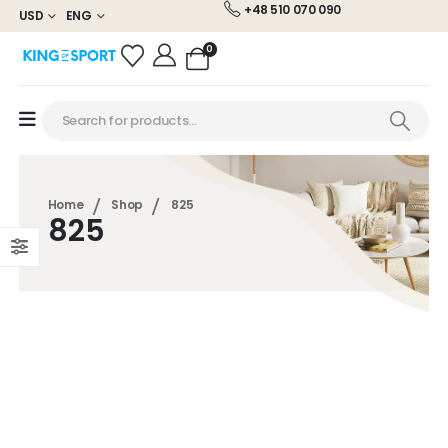
+48 510 070 090
USD
ENG
0
Home
Shop
825
825