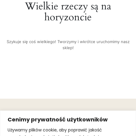
Wielkie rzeczy są na
horyzoncie
Szykuje się coś wielkiego! Tworzymy i wkrótce uruchomimy nasz
sklep!
OBSŁUGA
.
JOIN OUR
Cenimy prywatność użytkowników
KLIENTA
MAILING
.
LIST
KINGOFSPORT.PL
Gwarancja
Używamy plików cookie, aby poprawić jakość
+48 510 070