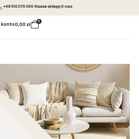
Nasze sklepy
O nas
+48 510 070 090
0
 konto
0,00
zł