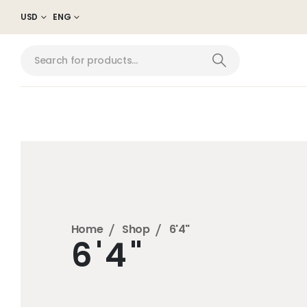
USD
ENG
Home
Shop
6'4"
6'4"