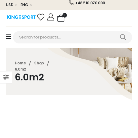
+48 510 070 090
USD
ENG
0
Home
Shop
6.0m2
6.0m2