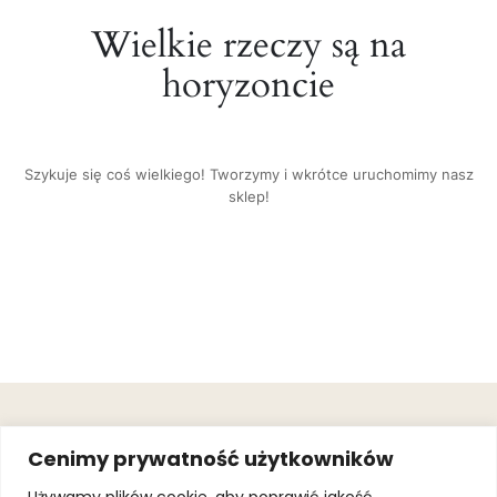
Wielkie rzeczy są na
horyzoncie
Szykuje się coś wielkiego! Tworzymy i wkrótce uruchomimy nasz
sklep!
OBSŁUGA
.
JOIN OUR
Cenimy prywatność użytkowników
KLIENTA
MAILING
.
LIST
KINGOFSPORT.PL
Gwarancja
Używamy plików cookie, aby poprawić jakość