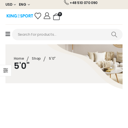
+48 510 070 090
USD
ENG
0
Home
Shop
5'0"
5'0"