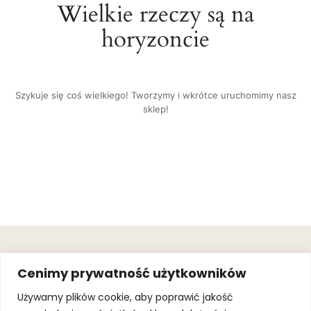
Wielkie rzeczy są na
horyzoncie
Szykuje się coś wielkiego! Tworzymy i wkrótce uruchomimy nasz
sklep!
OBSŁUGA
.
JOIN OUR
Cenimy prywatność użytkowników
KLIENTA
MAILING
.
LIST
KINGOFSPORT.PL
Gwarancja
Używamy plików cookie, aby poprawić jakość
+48 510 070