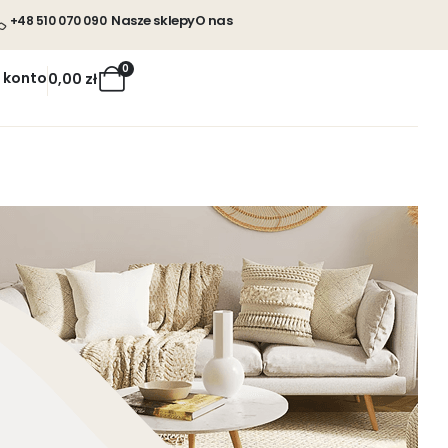
Nasze sklepy
O nas
+48 510 070 090
0
 konto
0,00
zł