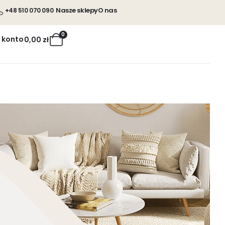
Nasze sklepy
O nas
+48 510 070 090
0
 konto
0,00
zł