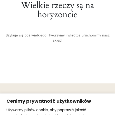
Wielkie rzeczy są na
horyzoncie
Szykuje się coś wielkiego! Tworzymy i wkrótce uruchomimy nasz
sklep!
OBSŁUGA
.
JOIN OUR
Cenimy prywatność użytkowników
KLIENTA
MAILING
.
LIST
KINGOFSPORT.PL
Gwarancja
Używamy plików cookie, aby poprawić jakość
+48 510 070