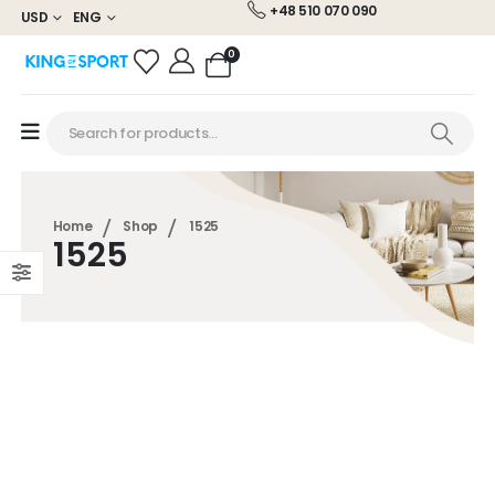
+48 510 070 090
USD
ENG
0
Home
Shop
1525
1525