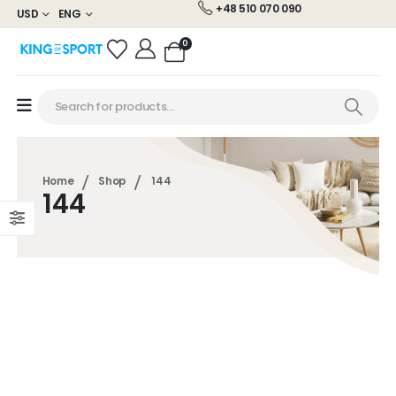
+48 510 070 090
USD
ENG
0
Home
Shop
144
144