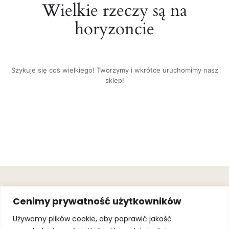
Wielkie rzeczy są na
horyzoncie
Szykuje się coś wielkiego! Tworzymy i wkrótce uruchomimy nasz
sklep!
OBSŁUGA
.
JOIN OUR
Cenimy prywatność użytkowników
KLIENTA
MAILING
.
LIST
KINGOFSPORT.PL
Gwarancja
Używamy plików cookie, aby poprawić jakość
+48 510 070