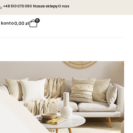
Nasze sklepy
O nas
+48 510 070 090
0
 konto
0,00
zł