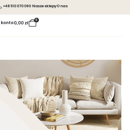
Nasze sklepy
O nas
+48 510 070 090
0
 konto
0,00
zł