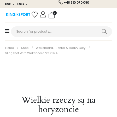
+48 510 070 090
USD
ENG
0
Home
Shop
Wakeboard
,
Rental & Heavy Duty
Slingshot Wire Wakeboard V2 2024
Wielkie rzeczy są na
horyzoncie