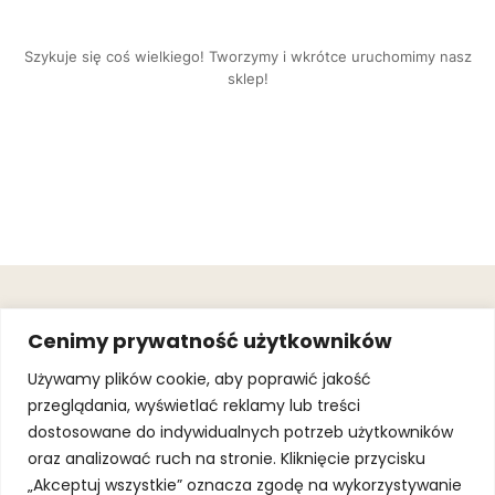
Szykuje się coś wielkiego! Tworzymy i wkrótce uruchomimy nasz
sklep!
OBSŁUGA
.
JOIN OUR
Cenimy prywatność użytkowników
KLIENTA
MAILING
.
LIST
KINGOFSPORT.PL
Gwarancja
Używamy plików cookie, aby poprawić jakość
+48 510 070
przeglądania, wyświetlać reklamy lub treści
SUBSCRI
090
SOLEC 81B LOK.
dostosowane do indywidualnych potrzeb użytkowników
By subscribing,
A66,
you agree to
oraz analizować ruch na stronie. Kliknięcie przycisku
WARSZAWA
our
Terms of
Use
and
Privacy
„Akceptuj wszystkie” oznacza zgodę na wykorzystywanie
Policy.