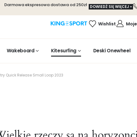
Darmowa ekspresowa dostawa od 250zł
DOWIEDŹ SIĘ WIĘCEJ »
Wishlist
Moje
Wakeboard
Kitesurfing
Deski Onewheel
try Quick Release Small Loop 2023
ielkie rzeczy są na horyzonc