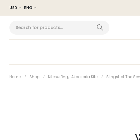
USD
ENG
Home
Shop
Kitesurfing
,
Akcesoria Kite
Slingshot The Sen
W