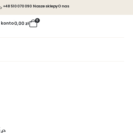
Nasze sklepy
O nas
+48 510 070 090
0
 konto
0,00
zł
ie