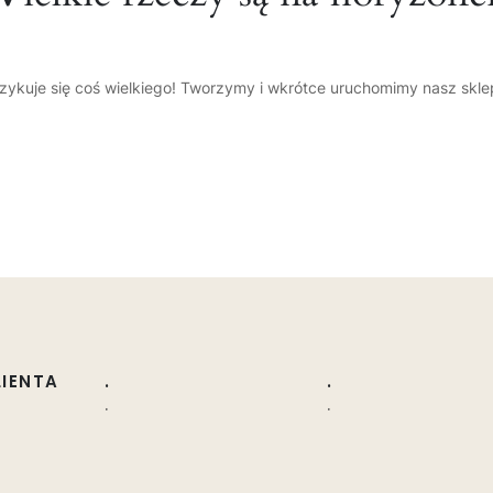
zykuje się coś wielkiego! Tworzymy i wkrótce uruchomimy nasz skle
LIENTA
.
.
.
.