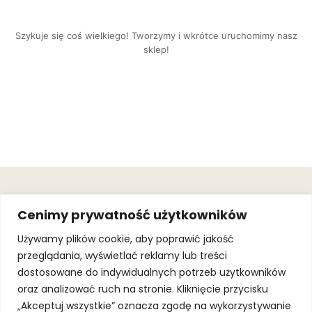
Szykuje się coś wielkiego! Tworzymy i wkrótce uruchomimy nasz
sklep!
OBSŁUGA
.
JOIN OUR
Cenimy prywatność użytkowników
KLIENTA
MAILING
.
LIST
KINGOFSPORT.PL
Gwarancja
Używamy plików cookie, aby poprawić jakość
+48 510 070
przeglądania, wyświetlać reklamy lub treści
SUBSCRI
090
SOLEC 81B LOK.
dostosowane do indywidualnych potrzeb użytkowników
By subscribing,
A66,
you agree to
oraz analizować ruch na stronie. Kliknięcie przycisku
WARSZAWA
our
Terms of
Use
and
Privacy
„Akceptuj wszystkie” oznacza zgodę na wykorzystywanie
Policy.