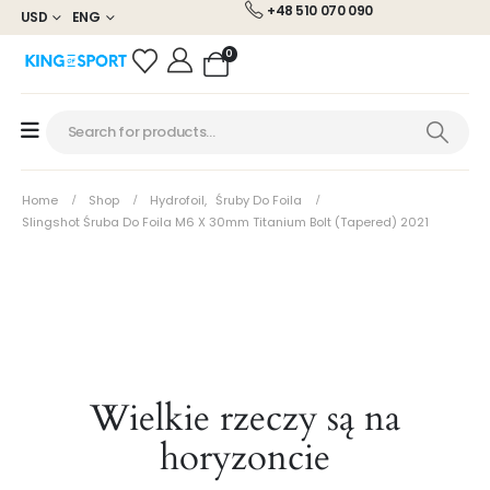
+48 510 070 090
USD
ENG
0
Home
Shop
Hydrofoil
,
Śruby Do Foila
Slingshot Śruba Do Foila M6 X 30mm Titanium Bolt (Tapered) 2021
Wielkie rzeczy są na
horyzoncie