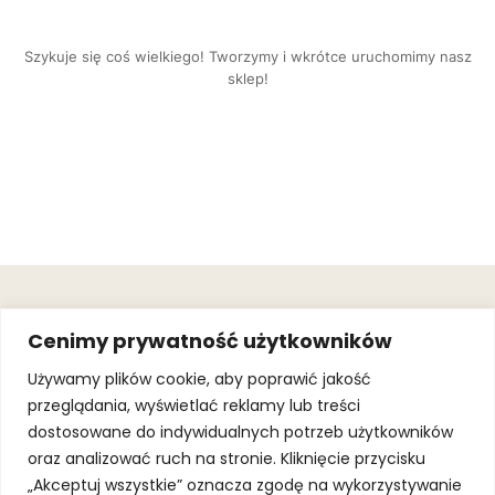
Szykuje się coś wielkiego! Tworzymy i wkrótce uruchomimy nasz
sklep!
OBSŁUGA
.
JOIN OUR
Cenimy prywatność użytkowników
KLIENTA
MAILING
.
LIST
KINGOFSPORT.PL
Gwarancja
Używamy plików cookie, aby poprawić jakość
+48 510 070
przeglądania, wyświetlać reklamy lub treści
SUBSCRI
090
SOLEC 81B LOK.
dostosowane do indywidualnych potrzeb użytkowników
By subscribing,
A66,
you agree to
oraz analizować ruch na stronie. Kliknięcie przycisku
WARSZAWA
our
Terms of
Use
and
Privacy
„Akceptuj wszystkie” oznacza zgodę na wykorzystywanie
Policy.