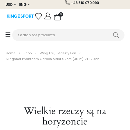
+48 510 070 090
USD
ENG
0
Home
Shop
Wing Foil
,
Maszty Foil
Slingshot Phantasm Carbon Mast 92cm (36.2″) V1.1 2022
Wielkie rzeczy są na
horyzoncie