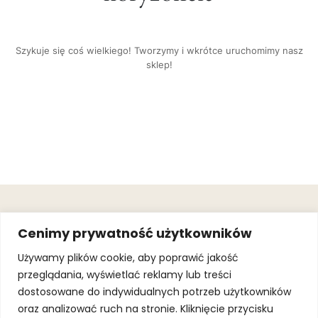
Szykuje się coś wielkiego! Tworzymy i wkrótce uruchomimy nasz
sklep!
OBSŁUGA
.
JOIN OUR
Cenimy prywatność użytkowników
KLIENTA
MAILING
.
LIST
KINGOFSPORT.PL
Gwarancja
Używamy plików cookie, aby poprawić jakość
+48 510 070
przeglądania, wyświetlać reklamy lub treści
SUBSCRI
090
SOLEC 81B LOK.
dostosowane do indywidualnych potrzeb użytkowników
By subscribing,
A66,
you agree to
oraz analizować ruch na stronie. Kliknięcie przycisku
WARSZAWA
our
Terms of