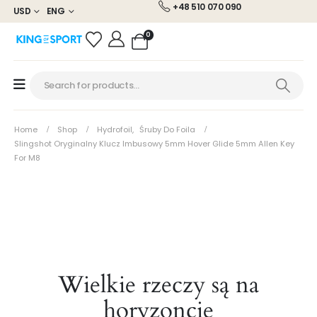
+48 510 070 090
USD
ENG
0
Home
Shop
Hydrofoil
,
Śruby Do Foila
Slingshot Oryginalny Klucz Imbusowy 5mm Hover Glide 5mm Allen Key
For M8
Wielkie rzeczy są na
horyzoncie