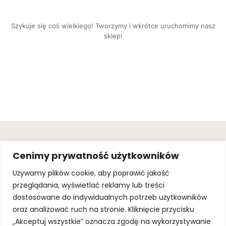
Szykuje się coś wielkiego! Tworzymy i wkrótce uruchomimy nasz
sklep!
OBSŁUGA
.
JOIN OUR
Cenimy prywatność użytkowników
KLIENTA
MAILING
.
LIST
KINGOFSPORT.PL
Gwarancja
Używamy plików cookie, aby poprawić jakość
+48 510 070
przeglądania, wyświetlać reklamy lub treści
SUBSCRI
090
SOLEC 81B LOK.
dostosowane do indywidualnych potrzeb użytkowników
By subscribing,
A66,
you agree to
oraz analizować ruch na stronie. Kliknięcie przycisku
WARSZAWA
our
Terms of
Use
and
Privacy
„Akceptuj wszystkie” oznacza zgodę na wykorzystywanie
Policy.