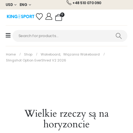
+48 510 070 090
USD
ENG
0
Home
Shop
Wakeboard
,
Wiązania Wakeboard
Slingshot Option EverShred V2 2026
Wielkie rzeczy są na
horyzoncie