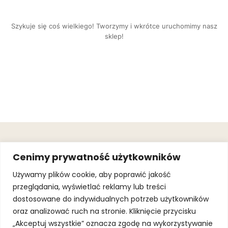
Szykuje się coś wielkiego! Tworzymy i wkrótce uruchomimy nasz
sklep!
OBSŁUGA
.
JOIN OUR
Cenimy prywatność użytkowników
KLIENTA
MAILING
.
LIST
KINGOFSPORT.PL
Gwarancja
Używamy plików cookie, aby poprawić jakość
+48 510 070
przeglądania, wyświetlać reklamy lub treści
SUBSCRI
090
SOLEC 81B LOK.
dostosowane do indywidualnych potrzeb użytkowników
By subscribing,
A66,
you agree to
oraz analizować ruch na stronie. Kliknięcie przycisku
WARSZAWA
our
Terms of
Use
and
Privacy
„Akceptuj wszystkie” oznacza zgodę na wykorzystywanie
Policy.