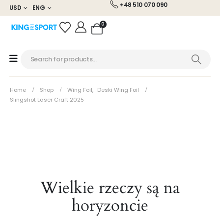
+48 510 070 090
USD
ENG
0
Home
Shop
Wing Foil
,
Deski Wing Foil
Slingshot Laser Craft 2025
Wielkie rzeczy są na
horyzoncie