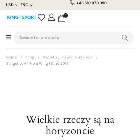
+48 510 070 090
USD
ENG
0
Home
Shop
Hydrofoil
,
Przednie Lotki Foil
Slingshot H4 Front Wing (Blue) 2018
Wielkie rzeczy są na
horyzoncie