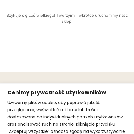
Szykuje się coś wielkiego! Tworzymy i wkrótce uruchomimy nasz
sklep!
OBSŁUGA
.
JOIN OUR
Cenimy prywatność użytkowników
KLIENTA
MAILING
.
LIST
KINGOFSPORT.PL
Gwarancja
Używamy plików cookie, aby poprawić jakość
+48 510 070
przeglądania, wyświetlać reklamy lub treści
SUBSCRI
090
SOLEC 81B LOK.
dostosowane do indywidualnych potrzeb użytkowników
By subscribing,
A66,
you agree to
oraz analizować ruch na stronie. Kliknięcie przycisku
WARSZAWA
our
Terms of
Use
and
Privacy
„Akceptuj wszystkie” oznacza zgodę na wykorzystywanie
Policy.