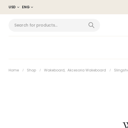
USD
ENG
Home
Shop
Wakeboard
,
Akcesoria Wakeboard
Slingsh
W