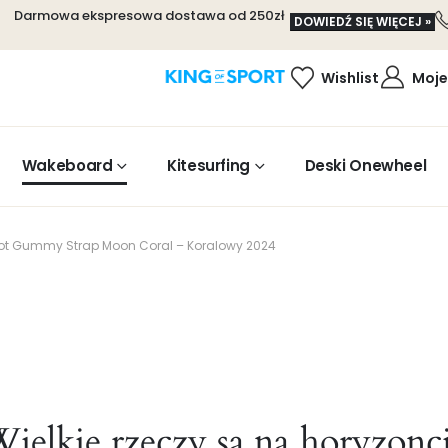
Darmowa ekspresowa dostawa od 250zł
DOWIEDŹ SIĘ WIĘCEJ »
Wishlist
Moje
Wakeboard
Kitesurfing
Deski Onewheel
ot Gummy Strap Moon Coral – Koralowy 2024
ielkie rzeczy są na horyzonc