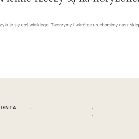
zykuje się coś wielkiego! Tworzymy i wkrótce uruchomimy nasz skle
LIENTA
.
.
.
.