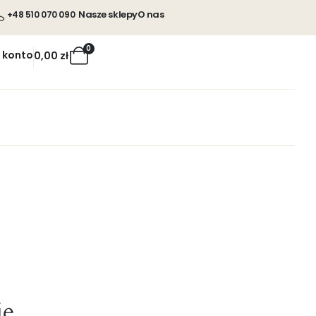
Nasze sklepy
O nas
+48 510 070 090
0
 konto
0,00
zł
ie