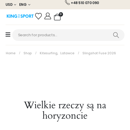
+48 510 070 090
USD
ENG
0
Home
Shop
Kitesurfing
,
Latawce
Slingshot Fuse 2026
Wielkie rzeczy są na
horyzoncie