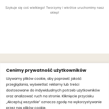
Szykuje się coś wielkiego! Tworzymy i wkrótce uruchomimy nasz
sklep!
OBSŁUGA
.
JOIN OUR
Cenimy prywatność użytkowników
KLIENTA
MAILING
.
LIST
KINGOFSPORT.PL
Gwarancja
Używamy plików cookie, aby poprawić jakość
+48 510 070
przeglądania, wyświetlać reklamy lub treści
SUBSCRI
090
SOLEC 81B LOK.
dostosowane do indywidualnych potrzeb użytkowników
By subscribing,
A66,
you agree to
oraz analizować ruch na stronie. Kliknięcie przycisku
WARSZAWA
our
Terms of
Use
and
Privacy
„Akceptuj wszystkie” oznacza zgodę na wykorzystywanie
Policy.
przez nas plików cookie.