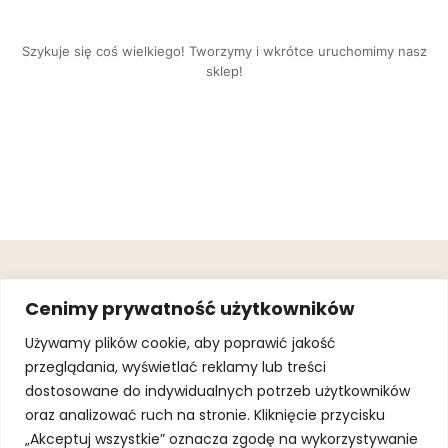
Szykuje się coś wielkiego! Tworzymy i wkrótce uruchomimy nasz
sklep!
OBSŁUGA
.
JOIN OUR
Cenimy prywatność użytkowników
KLIENTA
MAILING
.
LIST
KINGOFSPORT.PL
Gwarancja
Używamy plików cookie, aby poprawić jakość
+48 510 070
przeglądania, wyświetlać reklamy lub treści
SUBSCRI
090
SOLEC 81B LOK.
dostosowane do indywidualnych potrzeb użytkowników
By subscribing,
A66,
you agree to
oraz analizować ruch na stronie. Kliknięcie przycisku
WARSZAWA
our
Terms of
Use
and
Privacy
„Akceptuj wszystkie” oznacza zgodę na wykorzystywanie
Policy.