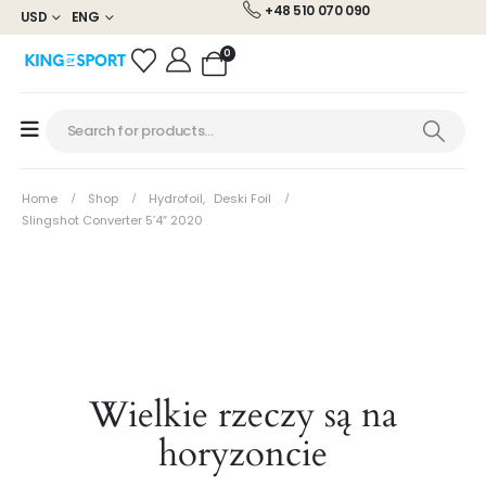
+48 510 070 090
USD
ENG
0
Home
Shop
Hydrofoil
,
Deski Foil
Slingshot Converter 5’4″ 2020
Wielkie rzeczy są na
horyzoncie