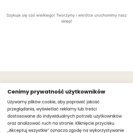
Szykuje się coś wielkiego! Tworzymy i wkrótce uruchomimy nasz
sklep!
OBSŁUGA
.
JOIN OUR
Cenimy prywatność użytkowników
KLIENTA
MAILING
.
LIST
KINGOFSPORT.PL
Gwarancja
Używamy plików cookie, aby poprawić jakość
+48 510 070
przeglądania, wyświetlać reklamy lub treści
SUBSCRI
090
SOLEC 81B LOK.
dostosowane do indywidualnych potrzeb użytkowników
By subscribing,
A66,
you agree to
oraz analizować ruch na stronie. Kliknięcie przycisku
WARSZAWA
our
Terms of
Use
and
Privacy
„Akceptuj wszystkie” oznacza zgodę na wykorzystywanie
Policy.