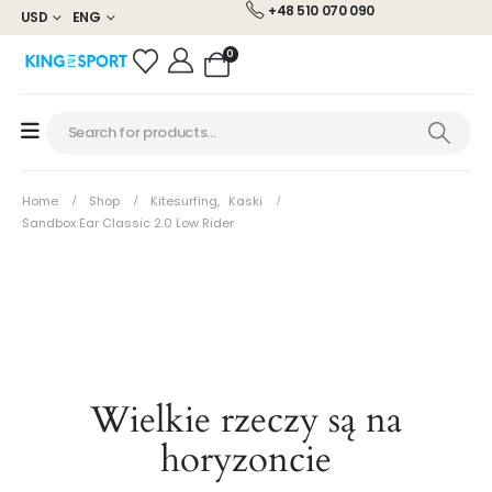
+48 510 070 090
USD
ENG
0
Home
Shop
Kitesurfing
,
Kaski
Sandbox Ear Classic 2.0 Low Rider
Wielkie rzeczy są na
horyzoncie