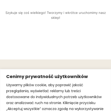
Szykuje się coś wielkiego! Tworzymy i wkrótce uruchomimy nasz
sklep!
OBSŁUGA
.
JOIN OUR
Cenimy prywatność użytkowników
KLIENTA
MAILING
.
LIST
KINGOFSPORT.PL
Gwarancja
Używamy plików cookie, aby poprawić jakość
+48 510 070
przeglądania, wyświetlać reklamy lub treści
SUBSCRI
090
SOLEC 81B LOK.
dostosowane do indywidualnych potrzeb użytkowników
By subscribing,
A66,
you agree to
oraz analizować ruch na stronie. Kliknięcie przycisku
WARSZAWA
our
Terms of
Use
and
Privacy
„Akceptuj wszystkie” oznacza zgodę na wykorzystywanie
Policy.