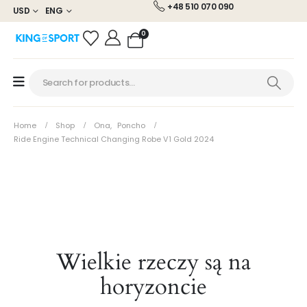
+48 510 070 090
USD
ENG
0
Home
Shop
Ona
,
Poncho
Ride Engine Technical Changing Robe V1 Gold 2024
Wielkie rzeczy są na
horyzoncie