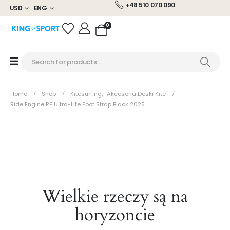
+48 510 070 090
USD
ENG
0
Home
Shop
Kitesurfing
,
Akcesoria Deski Kite
Ride Engine RE Ultra-Lite Foot Strap Black 2025
Wielkie rzeczy są na
horyzoncie