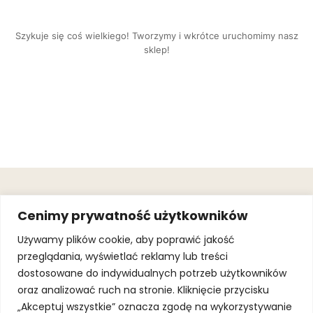
Szykuje się coś wielkiego! Tworzymy i wkrótce uruchomimy nasz
sklep!
OBSŁUGA
.
JOIN OUR
Cenimy prywatność użytkowników
KLIENTA
MAILING
.
LIST
KINGOFSPORT.PL
Gwarancja
Używamy plików cookie, aby poprawić jakość
+48 510 070
przeglądania, wyświetlać reklamy lub treści
SUBSCRI
090
SOLEC 81B LOK.
dostosowane do indywidualnych potrzeb użytkowników
By subscribing,
A66,
you agree to
oraz analizować ruch na stronie. Kliknięcie przycisku
WARSZAWA
our
Terms of
Use
and
Privacy
„Akceptuj wszystkie” oznacza zgodę na wykorzystywanie
Policy.