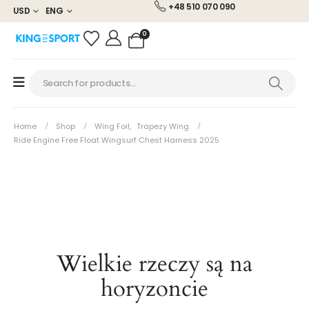
+48 510 070 090
USD
ENG
0
Home
Shop
Wing Foil
,
Trapezy Wing
Ride Engine Free Float Wingsurf Chest Harness 2025
Wielkie rzeczy są na
horyzoncie