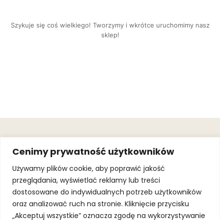
Szykuje się coś wielkiego! Tworzymy i wkrótce uruchomimy nasz
sklep!
OBSŁUGA
.
JOIN OUR
Cenimy prywatność użytkowników
KLIENTA
MAILING
.
LIST
KINGOFSPORT.PL
Gwarancja
Używamy plików cookie, aby poprawić jakość
+48 510 070
przeglądania, wyświetlać reklamy lub treści
SUBSCRI
090
SOLEC 81B LOK.
dostosowane do indywidualnych potrzeb użytkowników
By subscribing,
A66,
you agree to
oraz analizować ruch na stronie. Kliknięcie przycisku
WARSZAWA
our
Terms of
Use
and
Privacy
„Akceptuj wszystkie” oznacza zgodę na wykorzystywanie
Policy.