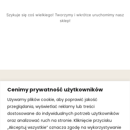
Szykuje się coś wielkiego! Tworzymy i wkrótce uruchomimy nasz
sklep!
OBSŁUGA
.
JOIN OUR
Cenimy prywatność użytkowników
KLIENTA
MAILING
.
LIST
KINGOFSPORT.PL
Gwarancja
Używamy plików cookie, aby poprawić jakość
+48 510 070
przeglądania, wyświetlać reklamy lub treści
SUBSCRI
090
SOLEC 81B LOK.
dostosowane do indywidualnych potrzeb użytkowników
By subscribing,
A66,
you agree to
oraz analizować ruch na stronie. Kliknięcie przycisku
WARSZAWA
our
Terms of
Use
and
Privacy
„Akceptuj wszystkie” oznacza zgodę na wykorzystywanie
Policy.