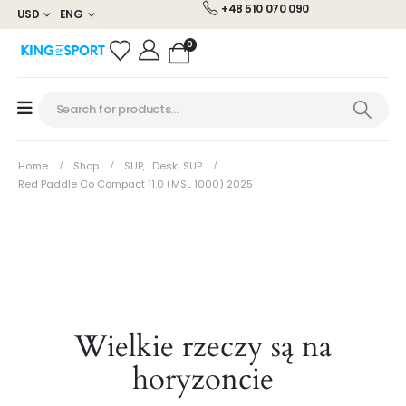
+48 510 070 090
USD
ENG
0
Home
Shop
SUP
,
Deski SUP
Red Paddle Co Compact 11.0 (MSL 1000) 2025
Wielkie rzeczy są na
horyzoncie