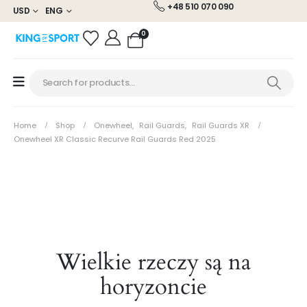
+48 510 070 090
USD
ENG
0
Home
Shop
Onewheel
,
Rail Guards
,
Rail Guards XR
Onewheel XR Classic Recurve Rail Guards Red 2025
Wielkie rzeczy są na
horyzoncie