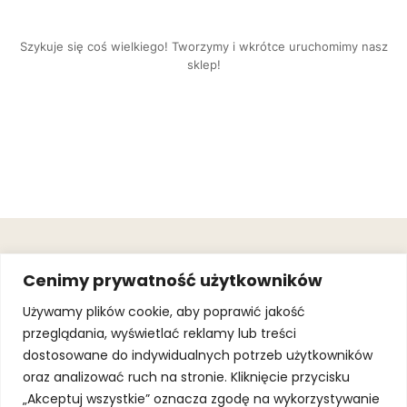
Szykuje się coś wielkiego! Tworzymy i wkrótce uruchomimy nasz
sklep!
OBSŁUGA
.
JOIN OUR
Cenimy prywatność użytkowników
KLIENTA
MAILING
.
LIST
KINGOFSPORT.PL
Gwarancja
Używamy plików cookie, aby poprawić jakość
+48 510 070
przeglądania, wyświetlać reklamy lub treści
SUBSCRI
090
SOLEC 81B LOK.
dostosowane do indywidualnych potrzeb użytkowników
By subscribing,
A66,
you agree to
oraz analizować ruch na stronie. Kliknięcie przycisku
WARSZAWA
our
Terms of
Use
and
Privacy
„Akceptuj wszystkie” oznacza zgodę na wykorzystywanie
Policy.