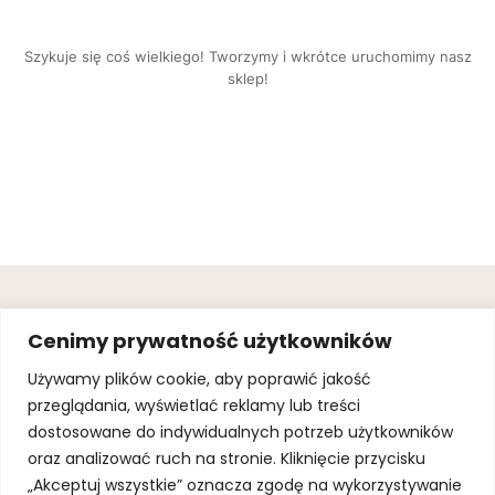
Szykuje się coś wielkiego! Tworzymy i wkrótce uruchomimy nasz
sklep!
OBSŁUGA
.
JOIN OUR
Cenimy prywatność użytkowników
KLIENTA
MAILING
.
LIST
KINGOFSPORT.PL
Gwarancja
Używamy plików cookie, aby poprawić jakość
+48 510 070
przeglądania, wyświetlać reklamy lub treści
SUBSCRI
090
SOLEC 81B LOK.
dostosowane do indywidualnych potrzeb użytkowników
By subscribing,
A66,
you agree to
oraz analizować ruch na stronie. Kliknięcie przycisku
WARSZAWA
our
Terms of
Use
and
Privacy
„Akceptuj wszystkie” oznacza zgodę na wykorzystywanie
Policy.