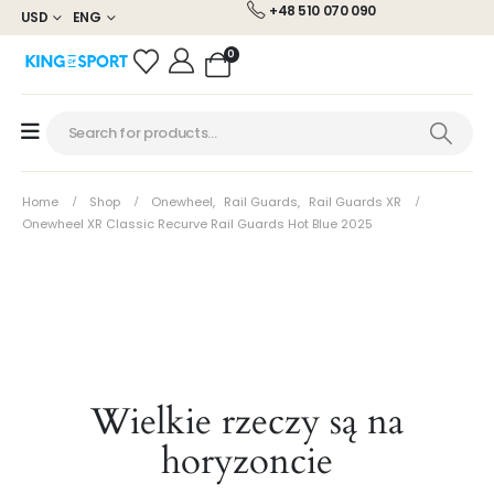
+48 510 070 090
USD
ENG
0
Home
Shop
Onewheel
,
Rail Guards
,
Rail Guards XR
Onewheel XR Classic Recurve Rail Guards Hot Blue 2025
Wielkie rzeczy są na
horyzoncie