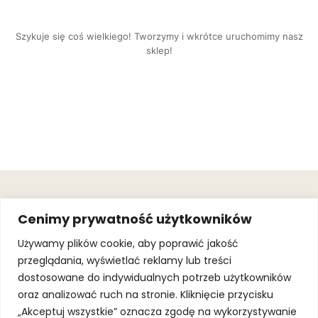
Szykuje się coś wielkiego! Tworzymy i wkrótce uruchomimy nasz
sklep!
OBSŁUGA
.
JOIN OUR
Cenimy prywatność użytkowników
KLIENTA
MAILING
.
LIST
KINGOFSPORT.PL
Gwarancja
Używamy plików cookie, aby poprawić jakość
+48 510 070
przeglądania, wyświetlać reklamy lub treści
SUBSCRI
090
SOLEC 81B LOK.
dostosowane do indywidualnych potrzeb użytkowników
By subscribing,
A66,
you agree to
oraz analizować ruch na stronie. Kliknięcie przycisku
WARSZAWA
our
Terms of
Use
and
Privacy
„Akceptuj wszystkie” oznacza zgodę na wykorzystywanie
Policy.