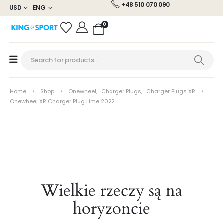
+48 510 070 090
USD
ENG
0
Home
Shop
Onewheel
,
Charger Plugs
,
Charger Plugs XR
Onewheel XR Charger Plug Lime 2022
Wielkie rzeczy są na
horyzoncie