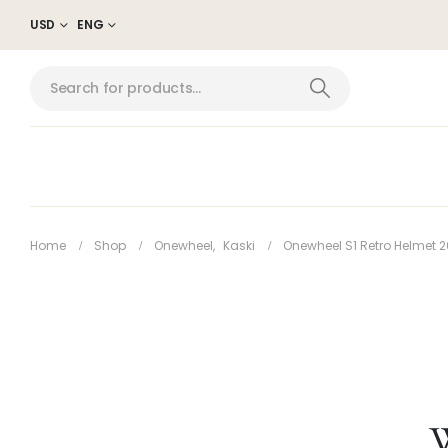
USD
ENG
Home
Shop
Onewheel
,
Kaski
Onewheel S1 Retro Helmet 2
W