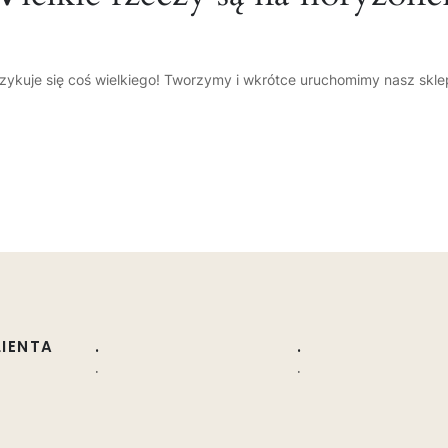
zykuje się coś wielkiego! Tworzymy i wkrótce uruchomimy nasz skle
LIENTA
.
.
.
.