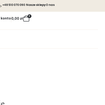
Nasze sklepy
O nas
+48 510 070 090
0
 konto
0,00
zł
ie