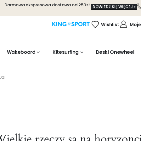
Darmowa ekspresowa dostawa od 250zł
DOWIEDŹ SIĘ WIĘCEJ »
Wishlist
Moje
Wakeboard
Kitesurfing
Deski Onewheel
021
ielkie rzeczy są na horyzonc