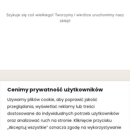
Szykuje się coś wielkiego! Tworzymy i wkrótce uruchomimy nasz
sklep!
OBSŁUGA
.
JOIN OUR
Cenimy prywatność użytkowników
KLIENTA
MAILING
.
LIST
KINGOFSPORT.PL
Gwarancja
Używamy plików cookie, aby poprawić jakość
+48 510 070
przeglądania, wyświetlać reklamy lub treści
SUBSCRI
090
SOLEC 81B LOK.
dostosowane do indywidualnych potrzeb użytkowników
By subscribing,
A66,
you agree to
oraz analizować ruch na stronie. Kliknięcie przycisku
WARSZAWA
our
Terms of
Use
and
Privacy
„Akceptuj wszystkie” oznacza zgodę na wykorzystywanie
Policy.