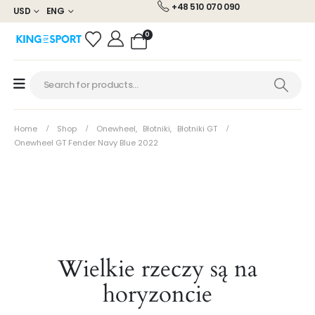
+48 510 070 090
USD
ENG
0
Home
Shop
Onewheel
,
Błotniki
,
Błotniki GT
Onewheel GT Fender Navy Blue 2022
Wielkie rzeczy są na
horyzoncie