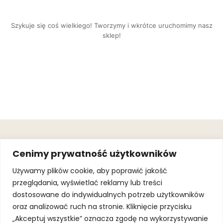
Szykuje się coś wielkiego! Tworzymy i wkrótce uruchomimy nasz
sklep!
OBSŁUGA
.
JOIN OUR
Cenimy prywatność użytkowników
KLIENTA
MAILING
.
LIST
KINGOFSPORT.PL
Gwarancja
Używamy plików cookie, aby poprawić jakość
+48 510 070
przeglądania, wyświetlać reklamy lub treści
SUBSCRI
090
SOLEC 81B LOK.
dostosowane do indywidualnych potrzeb użytkowników
By subscribing,
A66,
you agree to
oraz analizować ruch na stronie. Kliknięcie przycisku
WARSZAWA
our
Terms of
Use
and
Privacy
„Akceptuj wszystkie” oznacza zgodę na wykorzystywanie
Policy.