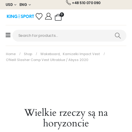
+48 510 070 090
USD
ENG
0
Home
Shop
Wakeboard
,
Kamizelki Impact Vest
O’Neill Slasher Comp Vest Ultrablue / Abyss 2020
Wielkie rzeczy są na
horyzoncie