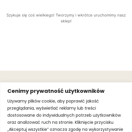
Szykuje się coś wielkiego! Tworzymy i wkrótce uruchomimy nasz
sklep!
OBSŁUGA
.
JOIN OUR
Cenimy prywatność użytkowników
KLIENTA
MAILING
.
LIST
KINGOFSPORT.PL
Gwarancja
Używamy plików cookie, aby poprawić jakość
+48 510 070
przeglądania, wyświetlać reklamy lub treści
SUBSCRI
090
SOLEC 81B LOK.
dostosowane do indywidualnych potrzeb użytkowników
By subscribing,
A66,
you agree to
oraz analizować ruch na stronie. Kliknięcie przycisku
WARSZAWA
our
Terms of
Use
and
Privacy
„Akceptuj wszystkie” oznacza zgodę na wykorzystywanie
Policy.