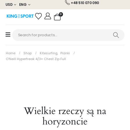
+48 510 070 090
USD
ENG
0
Home
Shop
Kitesurfing
,
Pianki
O’Neill Hyperfreak 4/3+ Chest Zip Full
Wielkie rzeczy są na
horyzoncie