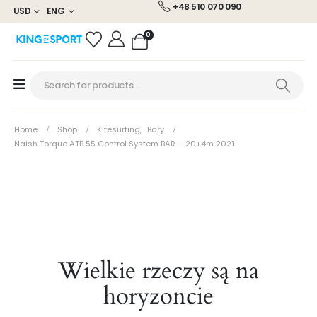
+48 510 070 090
USD
ENG
0
Home
Shop
Kitesurfing
,
Bary
Naish Torque ATB 55 Control System BAR – 20+4m 2021
Wielkie rzeczy są na
horyzoncie