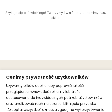
Szykuje się coś wielkiego! Tworzymy i wkrótce uruchomimy nasz
sklep!
OBSŁUGA
.
JOIN OUR
Cenimy prywatność użytkowników
KLIENTA
MAILING
.
LIST
KINGOFSPORT.PL
Gwarancja
Używamy plików cookie, aby poprawić jakość
+48 510 070
przeglądania, wyświetlać reklamy lub treści
SUBSCRI
090
SOLEC 81B LOK.
dostosowane do indywidualnych potrzeb użytkowników
By subscribing,
A66,
you agree to
oraz analizować ruch na stronie. Kliknięcie przycisku
WARSZAWA
our
Terms of
Use
and
Privacy
„Akceptuj wszystkie” oznacza zgodę na wykorzystywanie
Policy.