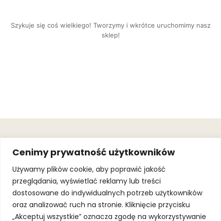
Szykuje się coś wielkiego! Tworzymy i wkrótce uruchomimy nasz
sklep!
OBSŁUGA
.
JOIN OUR
Cenimy prywatność użytkowników
KLIENTA
MAILING
.
LIST
KINGOFSPORT.PL
Gwarancja
Używamy plików cookie, aby poprawić jakość
+48 510 070
przeglądania, wyświetlać reklamy lub treści
SUBSCRI
090
SOLEC 81B LOK.
dostosowane do indywidualnych potrzeb użytkowników
By subscribing,
A66,
you agree to
oraz analizować ruch na stronie. Kliknięcie przycisku
WARSZAWA
our
Terms of
Use
and
Privacy
„Akceptuj wszystkie” oznacza zgodę na wykorzystywanie
Policy.