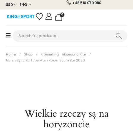
+48 510 070 090
USD
ENG
0
Home
Shop
Kitesurfing
,
Akcesoria Kite
Naish Sync PU Tube Main Power 55cm Bar 2026
Wielkie rzeczy są na
horyzoncie