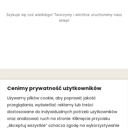
Szykuje się coś wielkiego! Tworzymy i wkrótce uruchomimy nasz
sklep!
OBSŁUGA
.
JOIN OUR
Cenimy prywatność użytkowników
KLIENTA
MAILING
.
LIST
KINGOFSPORT.PL
Gwarancja
Używamy plików cookie, aby poprawić jakość
+48 510 070
przeglądania, wyświetlać reklamy lub treści
SUBSCRI
090
SOLEC 81B LOK.
dostosowane do indywidualnych potrzeb użytkowników
By subscribing,
A66,
you agree to
oraz analizować ruch na stronie. Kliknięcie przycisku
WARSZAWA
our
Terms of
Use
and
Privacy
„Akceptuj wszystkie” oznacza zgodę na wykorzystywanie
Policy.