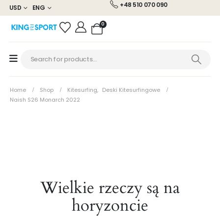
+48 510 070 090
USD
ENG
0
Home
Shop
Kitesurfing
,
Deski Kitesurfingowe
Naish S26 Monarch 2022
Wielkie rzeczy są na
horyzoncie