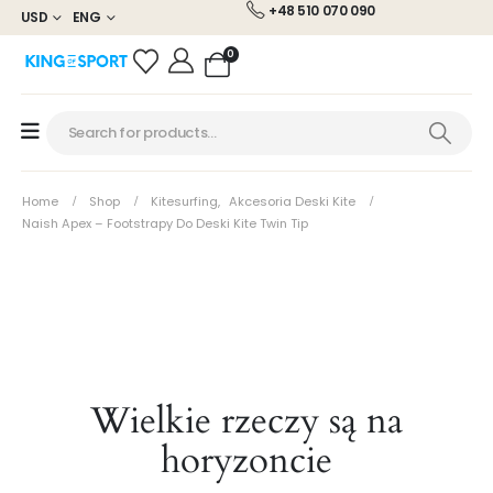
+48 510 070 090
USD
ENG
0
Home
Shop
Kitesurfing
,
Akcesoria Deski Kite
Naish Apex – Footstrapy Do Deski Kite Twin Tip
Wielkie rzeczy są na
horyzoncie