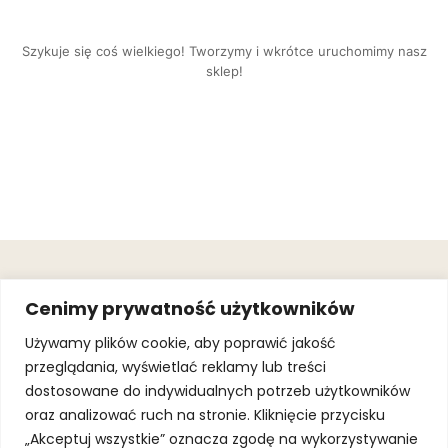
Szykuje się coś wielkiego! Tworzymy i wkrótce uruchomimy nasz
sklep!
OBSŁUGA
.
JOIN OUR
Cenimy prywatność użytkowników
KLIENTA
MAILING
.
LIST
KINGOFSPORT.PL
Gwarancja
Używamy plików cookie, aby poprawić jakość
+48 510 070
przeglądania, wyświetlać reklamy lub treści
SUBSCRI
090
SOLEC 81B LOK.
dostosowane do indywidualnych potrzeb użytkowników
By subscribing,
A66,
you agree to
oraz analizować ruch na stronie. Kliknięcie przycisku
WARSZAWA
our
Terms of
Use
and
Privacy
„Akceptuj wszystkie” oznacza zgodę na wykorzystywanie
Policy.