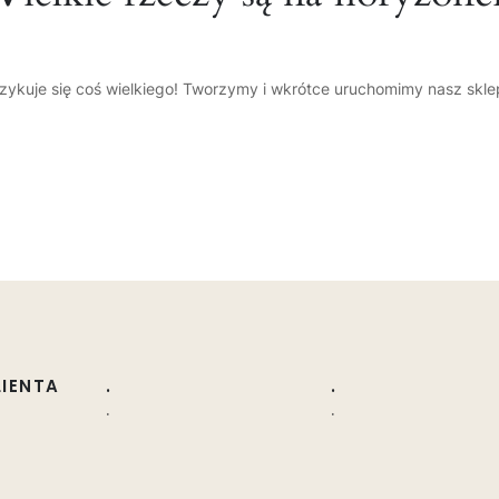
zykuje się coś wielkiego! Tworzymy i wkrótce uruchomimy nasz skle
LIENTA
.
.
.
.