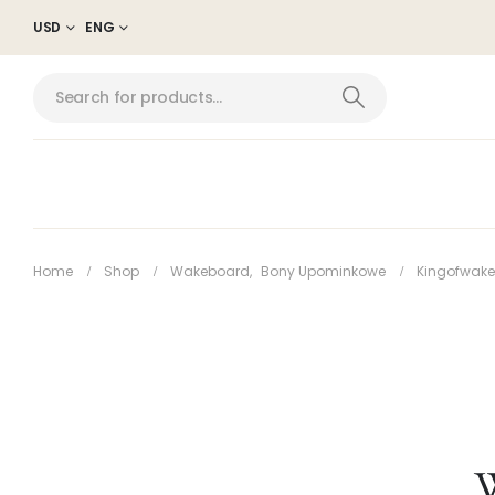
USD
ENG
Home
Shop
Wakeboard
,
Bony Upominkowe
Kingofwake
W