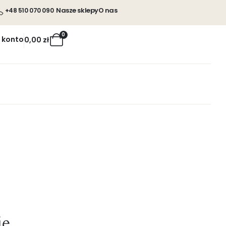
Nasze sklepy
O nas
+48 510 070 090
0
 konto
0,00
zł
ie