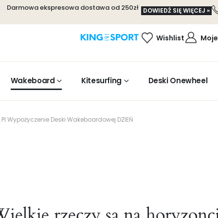
Darmowa ekspresowa dostawa od 250zł
DOWIEDŹ SIĘ WIĘCEJ »
Wishlist
Moje
Wakeboard
Kitesurfing
Deski Onewheel
.pl Wypożyczenie Deski Wakeboardowej DZIEŃ
ielkie rzeczy są na horyzonc